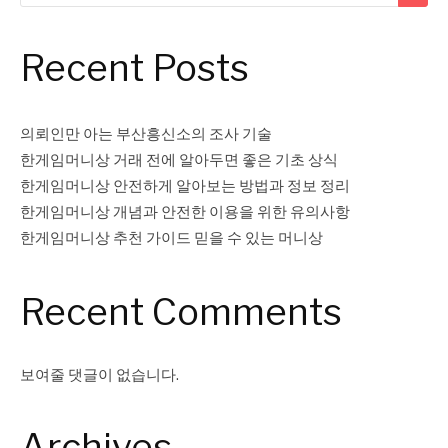
Recent Posts
의뢰인만 아는 부산흥신소의 조사 기술
한게임머니상 거래 전에 알아두면 좋은 기초 상식
한게임머니상 안전하게 알아보는 방법과 정보 정리
한게임머니상 개념과 안전한 이용을 위한 유의사항
한게임머니상 추천 가이드 믿을 수 있는 머니상
Recent Comments
보여줄 댓글이 없습니다.
Archives