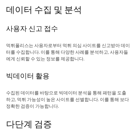
데이터 수집 및 분석
사용자 신고 접수
먹튀폴리스는 사용자로부터 먹튀 의심 사이트를 신고받아 데이
터를 수집합니다. 이를 통해 다양한 사례를 분석하고, 사용자들
에게 신뢰할 수 있는 정보를 제공합니다.
빅데이터 활용
수집된 데이터를 바탕으로 빅데이터 분석을 통해 패턴을 도출
하고, 먹튀 가능성이 높은 사이트를 선별합니다. 이를 통해 보다
정확한 검증이 가능합니다.
다단계 검증