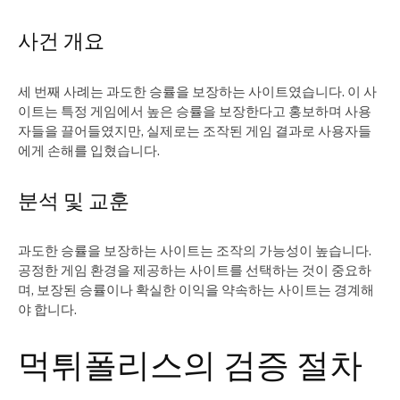
사건 개요
세 번째 사례는 과도한 승률을 보장하는 사이트였습니다. 이 사
이트는 특정 게임에서 높은 승률을 보장한다고 홍보하며 사용
자들을 끌어들였지만, 실제로는 조작된 게임 결과로 사용자들
에게 손해를 입혔습니다.
분석 및 교훈
과도한 승률을 보장하는 사이트는 조작의 가능성이 높습니다.
공정한 게임 환경을 제공하는 사이트를 선택하는 것이 중요하
며, 보장된 승률이나 확실한 이익을 약속하는 사이트는 경계해
야 합니다.
먹튀폴리스의 검증 절차