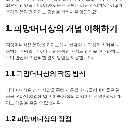
떠오르고 있습니다. 이 새로운 트렌드는 어떤 것일까요? 어떻게
우리의 온라인 카지노 경험을 변화시킬 것인가요?
1. 피망머니상의 개념 이해하기
피망머니상은 온라인 카지노에서 현금 대신 가상의 화폐를 사
용하는 개념입니다. 이는 전통적인 카지노 경험을 현대화하고
보다 안전하고 편리한 결제 방법을 제공합니다.
1.1 피망머니상의 작동 방식
피망머니상은 전자 지갑을 통해 사용됩니다. 플레이어들은 현
금을 온라인 지갑에 넣고 이를 가상의 피망머니로 변환하여 카
지노 게임을 즐길 수 있습니다.
1.2 피망머니상의 장점