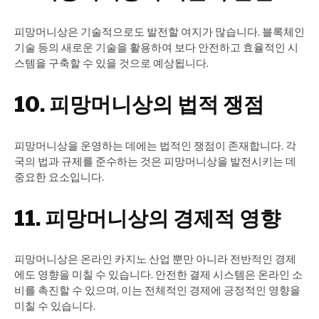
피망머니상은 기술적으로도 발전할 여지가 많습니다. 블록체인
기술 등의 새로운 기술을 활용하여 보다 안전하고 효율적인 시
스템을 구축할 수 있을 것으로 예상됩니다.
10. 피망머니상의 법적 쟁점
피망머니상을 운영하는 데에는 법적인 쟁점이 존재합니다. 각
국의 법과 규제를 준수하는 것은 피망머니상을 발전시키는 데
중요한 요소입니다.
11. 피망머니상의 경제적 영향
피망머니상은 온라인 카지노 산업 뿐만 아니라 전반적인 경제
에도 영향을 미칠 수 있습니다. 안전한 결제 시스템은 온라인 소
비를 촉진할 수 있으며, 이는 전체적인 경제에 긍정적인 영향을
미칠 수 있습니다.