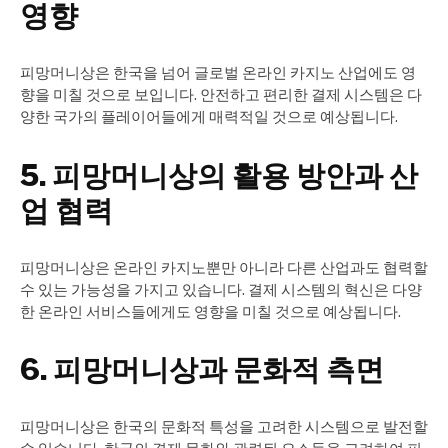
영향
피망머니상은 한국을 넘어 글로벌 온라인 카지노 산업에도 영
향을 미칠 것으로 보입니다. 안전하고 편리한 결제 시스템은 다
양한 국가의 플레이어들에게 매력적일 것으로 예상됩니다.
5. 피망머니상의 활용 방안과 산
업 협력
피망머니상은 온라인 카지노뿐만 아니라 다른 산업과도 협력할
수 있는 가능성을 가지고 있습니다. 결제 시스템의 혁신은 다양
한 온라인 서비스들에게도 영향을 미칠 것으로 예상됩니다.
6. 피망머니상과 문화적 측면
피망머니상은 한국의 문화적 특성을 고려한 시스템으로 발전할