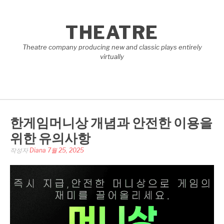
콘
텐
THEATRE
츠
로
Theatre company producing new and classic plays entirely
바
virtually
로
가
기
한게임머니상 개념과 안전한 이용을
위한 유의사항
작성자
Diana
7월 25, 2025