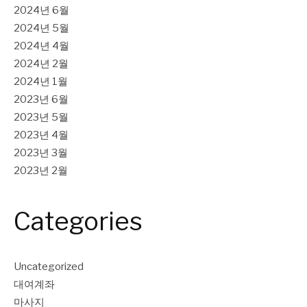
2024년 6월
2024년 5월
2024년 4월
2024년 2월
2024년 1월
2023년 6월
2023년 5월
2023년 4월
2023년 3월
2023년 2월
Categories
Uncategorized
대여계좌
마사지