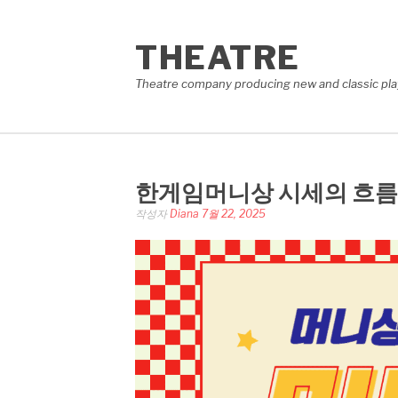
콘
텐
THEATRE
츠
로
Theatre company producing new and classic plays
바
로
가
기
한게임머니상 시세의 흐름과
작성자
Diana
7월 22, 2025