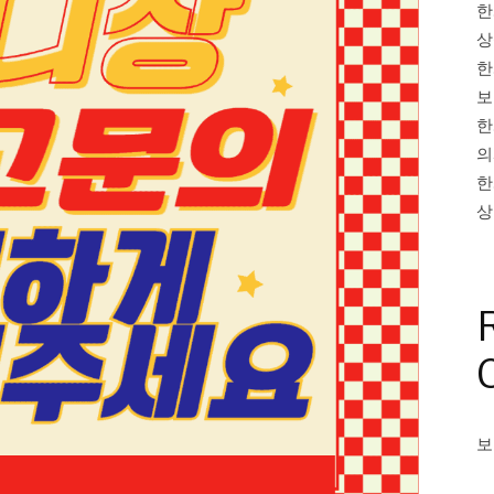
한
상
한
보
한
의
한
상
보