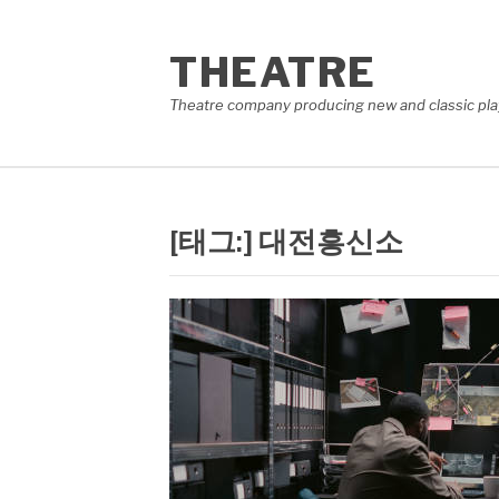
콘
텐
THEATRE
츠
로
Theatre company producing new and classic plays
바
로
가
기
[태그:]
대전흥신소