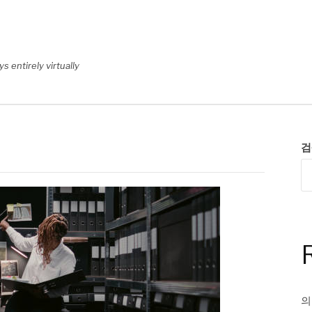
 entirely virtually
검
의